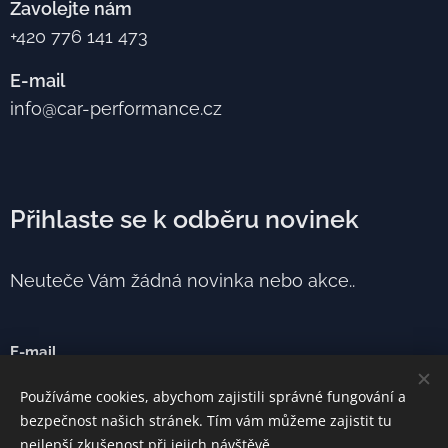
Zavolejte nám
+420 776 141 473
E-mail
info@car-performance.cz
Přihlaste se k odběru novinek
Neuteče Vám žádná novinka nebo akce..
E-mail
Používáme cookies, abychom zajistili správné fungování a
bezpečnost našich stránek. Tím vám můžeme zajistit tu
Odeslat
nejlepší zkušenost při jejich návštěvě.