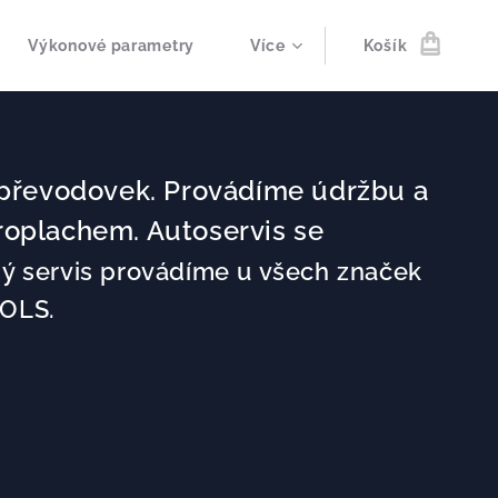
Výkonové parametry
Více
Košík
 převodovek. Provádíme údržbu a
roplachem. Autoservis se
 servis provádíme u všech značek
nOLS.