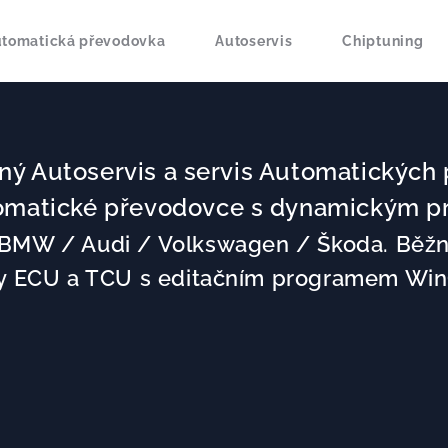
tomatická převodovka
Autoservis
Chiptuning
ný Autoservis a servis Automatických
tomatické převodovce s dynamickým p
BMW / Audi / Volkswagen / Škoda. Běžný
vy ECU a TCU s editačním programem Wi