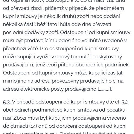
od kupní smlouvy odstoupit, a to do čtrnácti (14) dnů
od převzetí zboží, přičemž v případě, že předmětem
kupní smlouvy je několik druhů zboží nebo dodání
několika částí, běží tato lhůta ode dne převzetí
poslední dodávky zboží. Odstoupení od kupní smlouvy
musí být prodávajícímu odesláno ve lhůtě uvedené v
předchozí větě. Pro odstoupení od kupní smlouvy
může kupující využit vzorový formulář poskytovaný
prodávajícím, jenž tvoří přílohu obchodních podmínek.
Odstoupení od kupní smlouvy může kupující zasílat
mimo jiné na adresu provozovny prodávajícího či na
adresu elektronické pošty prodávajícího
[………..]
.
5.3.
V případě odstoupení od kupní smlouvy dle čl. 5.2
obchodních podmínek se kupní smlouva od počátku
ruší. Zboží musí být kupujícím prodávajícímu vráceno
do čtrnácti (14) dnů od doručení odstoupení od kupní