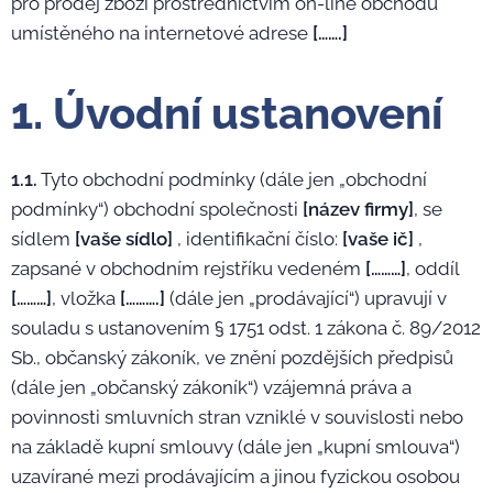
pro prodej zboží prostřednictvím on-line obchodu
umístěného na internetové adrese
[…….]
1. Úvodní ustanovení
1.1.
Tyto obchodní podmínky (dále jen „obchodní
podmínky“) obchodní společnosti
[název firmy]
, se
sídlem
[vaše sídlo]
, identifikační číslo:
[vaše ič]
,
zapsané v obchodním rejstříku vedeném
[………]
, oddíl
[………]
, vložka
[……….]
(dále jen „prodávající“) upravují v
souladu s ustanovením § 1751 odst. 1 zákona č. 89/2012
Sb., občanský zákoník, ve znění pozdějších předpisů
(dále jen „občanský zákoník“) vzájemná práva a
povinnosti smluvních stran vzniklé v souvislosti nebo
na základě kupní smlouvy (dále jen „kupní smlouva“)
uzavírané mezi prodávajícím a jinou fyzickou osobou