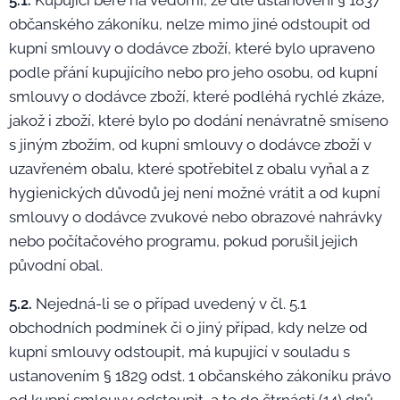
5.1.
Kupující bere na vědomí, že dle ustanovení § 1837
občanského zákoníku, nelze mimo jiné odstoupit od
kupní smlouvy o dodávce zboží, které bylo upraveno
podle přání kupujícího nebo pro jeho osobu, od kupní
smlouvy o dodávce zboží, které podléhá rychlé zkáze,
jakož i zboží, které bylo po dodání nenávratně smíseno
s jiným zbožím, od kupní smlouvy o dodávce zboží v
uzavřeném obalu, které spotřebitel z obalu vyňal a z
hygienických důvodů jej není možné vrátit a od kupní
smlouvy o dodávce zvukové nebo obrazové nahrávky
nebo počítačového programu, pokud porušil jejich
původní obal.
5.2.
Nejedná-li se o případ uvedený v čl. 5.1
obchodních podmínek či o jiný případ, kdy nelze od
kupní smlouvy odstoupit, má kupující v souladu s
ustanovením § 1829 odst. 1 občanského zákoníku právo