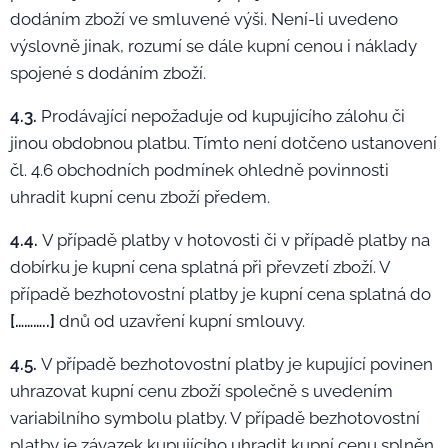
dodáním zboží ve smluvené výši. Není-li uvedeno
výslovně jinak, rozumí se dále kupní cenou i náklady
spojené s dodáním zboží.
4.3.
Prodávající nepožaduje od kupujícího zálohu či
jinou obdobnou platbu. Tímto není dotčeno ustanovení
čl. 4.6 obchodních podmínek ohledně povinnosti
uhradit kupní cenu zboží předem.
4.4.
V případě platby v hotovosti či v případě platby na
dobírku je kupní cena splatná při převzetí zboží. V
případě bezhotovostní platby je kupní cena splatná do
[………..]
dnů od uzavření kupní smlouvy.
4.5.
V případě bezhotovostní platby je kupující povinen
uhrazovat kupní cenu zboží společně s uvedením
variabilního symbolu platby. V případě bezhotovostní
platby je závazek kupujícího uhradit kupní cenu splněn