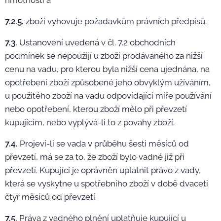
hmotnosti a
7.2.5.
zboží vyhovuje požadavkům právních předpisů.
7.3.
Ustanovení uvedená v čl. 7.2 obchodních
podmínek se nepoužijí u zboží prodávaného za nižší
cenu na vadu, pro kterou byla nižší cena ujednána, na
opotřebení zboží způsobené jeho obvyklým užíváním,
u použitého zboží na vadu odpovídající míře používání
nebo opotřebení, kterou zboží mělo při převzetí
kupujícím, nebo vyplývá-li to z povahy zboží.
7.4.
Projeví-li se vada v průběhu šesti měsíců od
převzetí, má se za to, že zboží bylo vadné již při
převzetí. Kupující je oprávněn uplatnit právo z vady,
která se vyskytne u spotřebního zboží v době dvaceti
čtyř měsíců od převzetí.
7.5.
Práva z vadného plnění uplatňuje kupující u