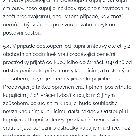
smlouvy prodávajícímu. Odstoupí-li kupující od kupní
smlouvy, nese kupující náklady spojené s navrácením
zboží prodávajícímu, a to i v tom případě, kdy zboží
nemůže být vráceno pro svou povahu obvyklou
poštovní cestou.
5.4.
V případě odstoupení od kupní smlouvy dle čl. 5.2
obchodních podmínek vrátí prodávající peněžní
prostředky přijaté od kupujícího do čtrnácti (14) dnů od
odstoupení od kupní smlouvy kupujícím, a to stejným
způsobem, jakým je prodávající od kupujícího přijal.
Prodávající je taktéž oprávněn vrátit plnění poskytnuté
kupujícím již při vrácení zboží kupujícím či jiným
způsobem, pokud s tím kupující bude souhlasit a
nevzniknou tím kupujícímu další náklady. Odstoupí-li
kupující od kupní smlouvy, prodávající není povinen
vrátit přijaté peněžní prostředky kupujícímu dříve, než