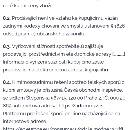
celé kupní ceny zboží.
8.2.
Prodávající není ve vztahu ke kupujícímu vázán
žádnými kodexy chování ve smyslu ustanovení § 1826
odst. 1 písm. e) občanského zákoníku.
8.3.
Vyřizování stížností spotřebitelů zajišťuje
prodávající prostřednictvím elektronické adresy
[………..]
.
Informaci o vyřízení stížnosti kupujícího zašle
prodávající na elektronickou adresu kupujícího.
8.4.
K mimosoudnímu řešení spotřebitelských sporů z
kupní smlouvy je příslušná Česká obchodní inspekce,
se sídlem Štěpánská 567/15, 120 00 Praha 2, IČ: 000 20
869, internetová adresa: https://adr.coi.cz/cs.
Platformu pro řešení sporů on-line nacházející se na
internetové adrese
https://ec.europa.eu/consumers/odr je možné využít