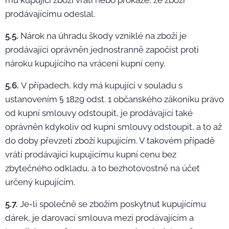
mu kupující zboží vrátí nebo prokáže, že zboží
prodávajícímu odeslal.
5.5.
Nárok na úhradu škody vzniklé na zboží je
prodávající oprávněn jednostranně započíst proti
nároku kupujícího na vrácení kupní ceny.
5.6.
V případech, kdy má kupující v souladu s
ustanovením § 1829 odst. 1 občanského zákoníku právo
od kupní smlouvy odstoupit, je prodávající také
oprávněn kdykoliv od kupní smlouvy odstoupit, a to až
do doby převzetí zboží kupujícím. V takovém případě
vrátí prodávající kupujícímu kupní cenu bez
zbytečného odkladu, a to bezhotovostně na účet
určený kupujícím.
5.7.
Je-li společně se zbožím poskytnut kupujícímu
dárek, je darovací smlouva mezi prodávajícím a